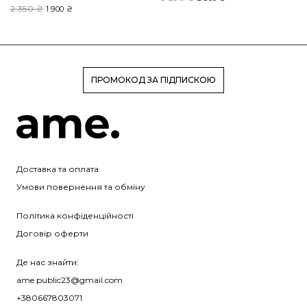
2 350
₴
Оригінальна
Поточна
1 900
₴
ціна:
ціна:
ціна:
ціна:
3
2
2
1
290 ₴.
300 ₴.
350 ₴.
900 ₴.
ПРОМОКОД ЗА ПІДПИСКОЮ
Доставка та оплата
Умови повернення та обміну
Політика конфіденційності
Договір оферти
Де нас знайти:
ame.public23@gmail.com
+380667803071