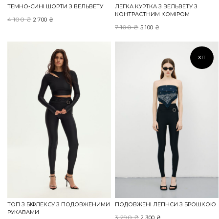
ТЕМНО-СИНІ ШОРТИ З ВЕЛЬВЕТУ
ЛЕГКА КУРТКА З ВЕЛЬВЕТУ З
КОНТРАСТНИМ КОМІРОМ
4 100
₴
Оригінальна
Поточна
2 700
₴
7 100
₴
Оригінальна
Поточна
5 100
₴
ціна:
ціна:
ціна:
ціна:
4
2
7
5
100 ₴.
700 ₴.
ХІТ
100 ₴.
100 ₴.
ТОП З БІФЛЕКСУ З ПОДОВЖЕНИМИ
ПОДОВЖЕНІ ЛЕГІНСИ З БРОШКОЮ
РУКАВАМИ
3 290
₴
Оригінальна
Поточна
2 300
₴