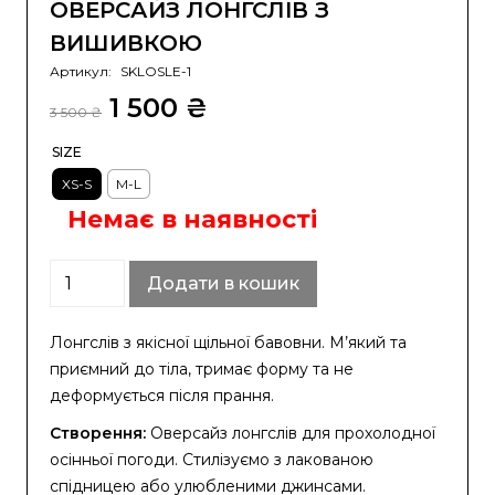
ОВЕРСАЙЗ ЛОНГСЛІВ З
ВИШИВКОЮ
Артикул:
SKLOSLE-1
Оригінальна
Поточна
1 500
₴
3 500
₴
ціна:
ціна:
SIZE
3
1
XS-S
M-L
500 ₴.
500 ₴.
Немає в наявності
Оверсайз
Додати в кошик
лонгслів
з
Лонгслів з якісної щільної бавовни. М’який та
вишивкою
приємний до тіла, тримає форму та не
кількість
деформується після прання.
Створення:
Оверсайз лонгслів для прохолодної
осінньої погоди. Стилізуємо з лакованою
спідницею або улюбленими джинсами.